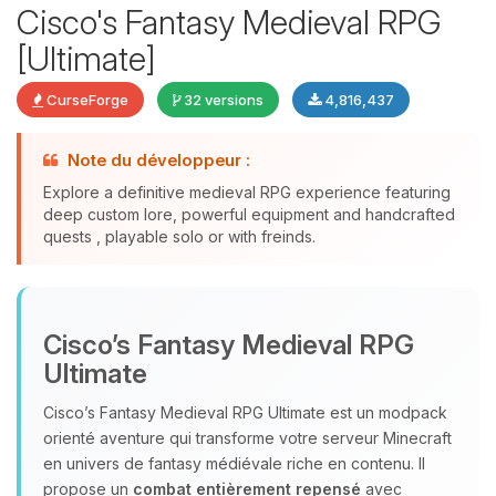
Cisco's Fantasy Medieval RPG
[Ultimate]
CurseForge
32 versions
4,816,437
Note du développeur :
Explore a definitive medieval RPG experience featuring
deep custom lore, powerful equipment and handcrafted
quests , playable solo or with freinds.
Youpi, enfin quelqu’un pour me
parler ! Moi c’est Choupy, ton petit
assistant BoxToPlay. Dis-moi ce dont
Cisco’s Fantasy Medieval RPG
tu as besoin et je vais remuer mes
petits circuits pour t’aider.
Ultimate
08/08/2026 à 16:17
Cisco’s Fantasy Medieval RPG Ultimate est un modpack
orienté aventure qui transforme votre serveur Minecraft
en univers de fantasy médiévale riche en contenu. Il
propose un
combat entièrement repensé
avec