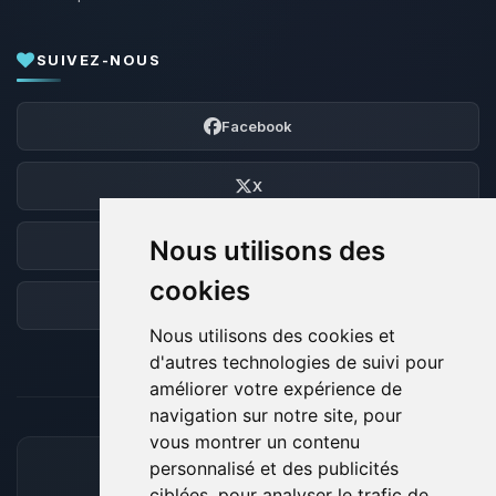
SUIVEZ-NOUS
Facebook
X
Nous utilisons des
Discord
cookies
Forum
Nous utilisons des cookies et
d'autres technologies de suivi pour
améliorer votre expérience de
navigation sur notre site, pour
vous montrer un contenu
personnalisé et des publicités
MOYENS DE PAIEMENT ACCEPTÉS
ciblées, pour analyser le trafic de