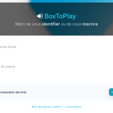
BoxToPlay
Merci de vous
identifier
ou de vous
inscrire
 souvenir de moi
-
Mot de passe oublié ?
Inscription