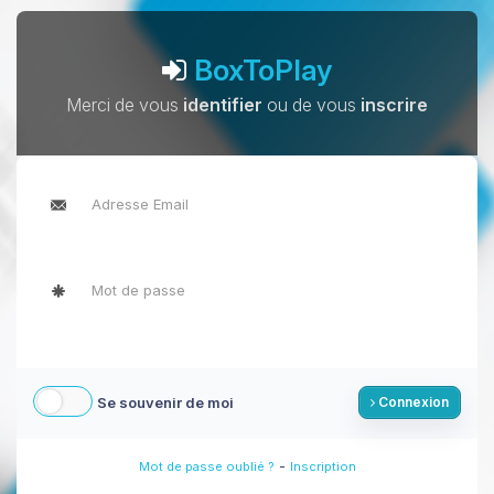
BoxToPlay
Merci de vous
identifier
ou de vous
inscrire
Se souvenir de moi
Connexion
-
Mot de passe oublié ?
Inscription