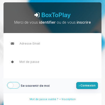
BoxToPlay
Merci de vous
identifier
ou de vous
inscrire
Se souvenir de moi
Connexion
-
Mot de passe oublié ?
Inscription