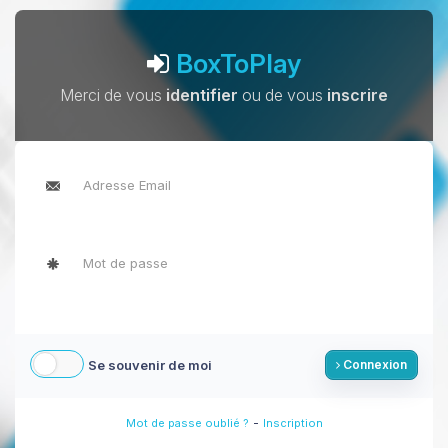
BoxToPlay
Merci de vous
identifier
ou de vous
inscrire
Se souvenir de moi
Connexion
-
Mot de passe oublié ?
Inscription