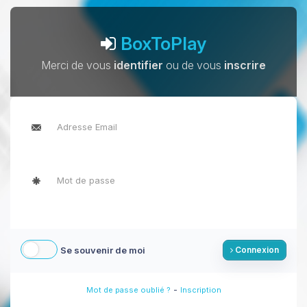
BoxToPlay
Merci de vous
identifier
ou de vous
inscrire
Se souvenir de moi
Connexion
-
Mot de passe oublié ?
Inscription