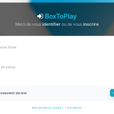
BoxToPlay
Merci de vous
identifier
ou de vous
inscrire
 souvenir de moi
-
Mot de passe oublié ?
Inscription