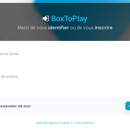
BoxToPlay
Merci de vous
identifier
ou de vous
inscrire
 souvenir de moi
-
Mot de passe oublié ?
Inscription