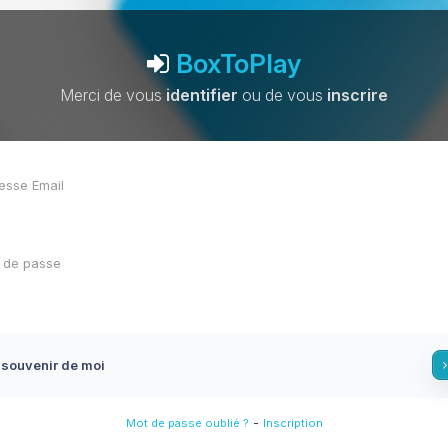
BoxToPlay
Merci de vous
identifier
ou de vous
inscrire
 souvenir de moi
-
Mot de passe oublié ?
Inscription