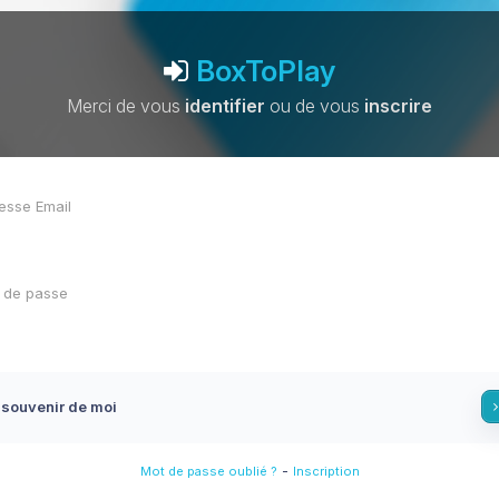
BoxToPlay
Merci de vous
identifier
ou de vous
inscrire
 souvenir de moi
-
Mot de passe oublié ?
Inscription