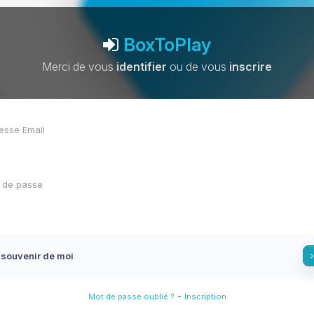
BoxToPlay
Merci de vous
identifier
ou de vous
inscrire
 souvenir de moi
-
Mot de passe oublié ?
Inscription