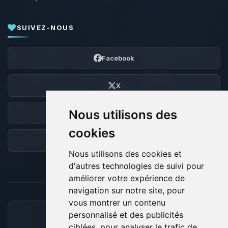
SUIVEZ-NOUS
Facebook
X
Nous utilisons des
Discord
cookies
Forum
Nous utilisons des cookies et
d'autres technologies de suivi pour
améliorer votre expérience de
navigation sur notre site, pour
vous montrer un contenu
personnalisé et des publicités
MOYENS DE PAIEMENT ACCEPTÉS
ciblées, pour analyser le trafic de