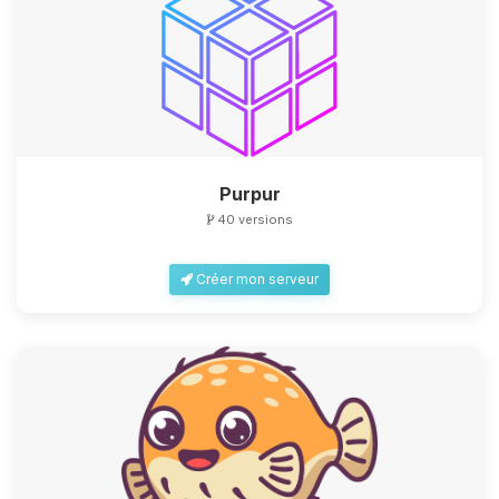
Purpur
40 versions
Créer mon serveur