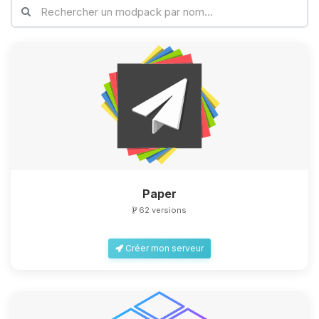
Youpi, enfin quelqu’un pour me
parler ! Moi c’est Choupy, ton petit
assistant BoxToPlay. Dis-moi ce dont
tu as besoin et je vais remuer mes
petits circuits pour t’aider.
06/08/2026 à 20:58
Paper
62 versions
Créer mon serveur