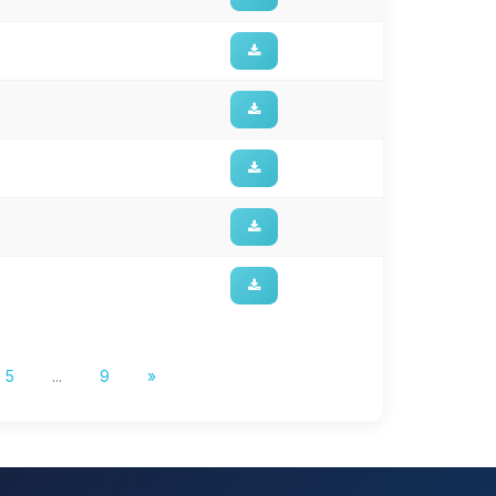
5
...
9
»