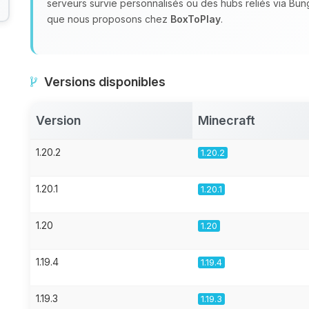
serveurs survie personnalisés ou des hubs reliés via Bu
que nous proposons chez
BoxToPlay
.
Versions disponibles
Version
Minecraft
1.20.2
1.20.2
1.20.1
1.20.1
1.20
1.20
1.19.4
1.19.4
1.19.3
1.19.3