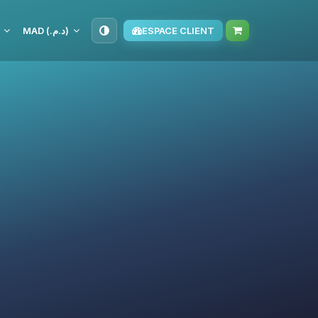
MAD (د.م.‏)
ESPACE CLIENT