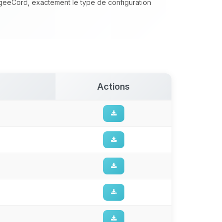
ngeeCord, exactement le type de configuration
Actions