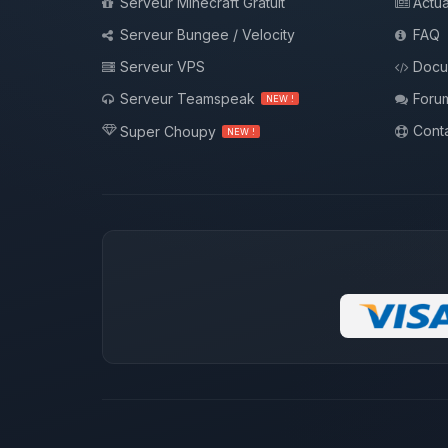
Serveur Minecraft Gratuit
Actua
Serveur Bungee / Velocity
FAQ
Serveur VPS
Docu
Serveur Teamspeak
Foru
NEW !
Conta
Super Choupy
NEW !