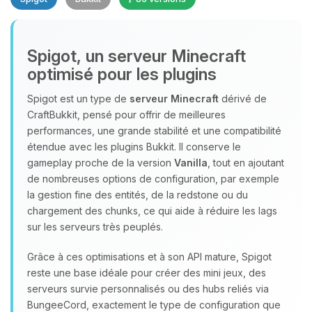
Spigot, un serveur Minecraft
optimisé pour les plugins
Spigot est un type de
serveur Minecraft
dérivé de
CraftBukkit, pensé pour offrir de meilleures
Youpi, enfin quelqu’un pour me
performances, une grande stabilité et une compatibilité
parler ! Moi c’est Choupy, ton petit
étendue avec les plugins Bukkit. Il conserve le
assistant BoxToPlay. Dis-moi ce dont
gameplay proche de la version
Vanilla
, tout en ajoutant
tu as besoin et je vais remuer mes
de nombreuses options de configuration, par exemple
petits circuits pour t’aider.
la gestion fine des entités, de la redstone ou du
chargement des chunks, ce qui aide à réduire les lags
07/08/2026 à 22:41
sur les serveurs très peuplés.
Grâce à ces optimisations et à son API mature, Spigot
reste une base idéale pour créer des mini jeux, des
serveurs survie personnalisés ou des hubs reliés via
BungeeCord, exactement le type de configuration que