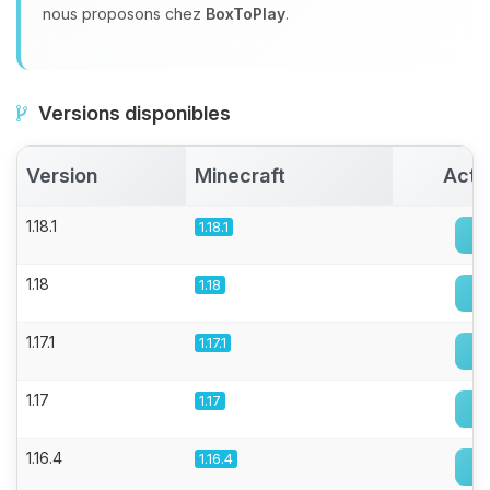
nous proposons chez
BoxToPlay
.
Versions disponibles
Version
Minecraft
Acti
1.18.1
1.18.1
1.18
1.18
1.17.1
1.17.1
1.17
1.17
1.16.4
1.16.4