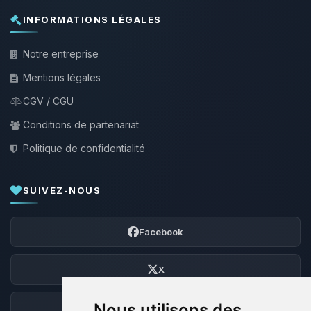
INFORMATIONS LÉGALES
Notre entreprise
Mentions légales
CGV / CGU
Conditions de partenariat
Politique de confidentialité
SUIVEZ-NOUS
Facebook
X
Nous utilisons des
Discord