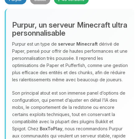
Purpur, un serveur Minecraft ultra
personnalisable
Purpur est un type de
serveur Minecraft
dérivé de
Paper, pensé pour offrir de hautes performances et une
Youpi, enfin quelqu’un pour me
personnalisation très poussée. Il reprend les
parler ! Moi c’est Choupy, ton petit
optimisations de Paper et Pufferfish, comme une gestion
assistant BoxToPlay. Dis-moi ce dont
plus efficace des entités et des chunks, afin de réduire
tu as besoin et je vais remuer mes
les ralentissements même avec beaucoup de joueurs.
petits circuits pour t’aider.
08/08/2026 à 20:13
Son principal atout est son immense panel d’options de
configuration, qui permet d’ajuster en détail l’IA des
mobs, le comportement de la redstone ou encore
certains exploits techniques, tout en conservant la
compatibilité avec la plupart des plugins Bukkit et
Spigot. Chez
BoxToPlay
, nous recommandons Purpur
aux communautés qui veulent un serveur stable, rapide