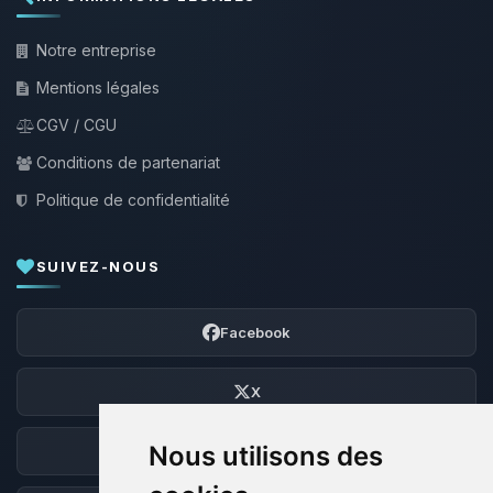
Notre entreprise
Mentions légales
CGV / CGU
Conditions de partenariat
Politique de confidentialité
SUIVEZ-NOUS
Facebook
X
Nous utilisons des
Discord