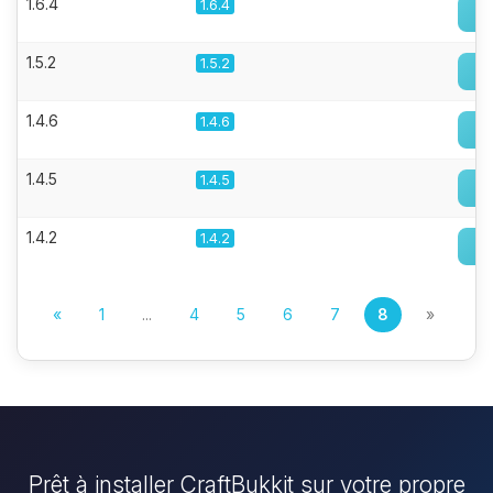
1.6.4
1.6.4
1.5.2
1.5.2
1.4.6
1.4.6
1.4.5
1.4.5
1.4.2
1.4.2
«
1
...
4
5
6
7
8
»
Prêt à installer CraftBukkit sur votre propre