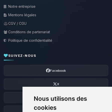
Notre entreprise
Mentions légales
CGV / CGU
Conditions de partenariat
Politique de confidentialité
SUIVEZ-NOUS
Facebook
X
Nous utilisons des
Discord
cookies
Forum