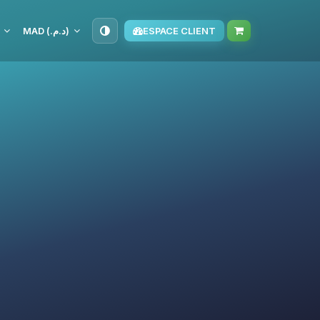
MAD (د.م.‏)
ESPACE CLIENT