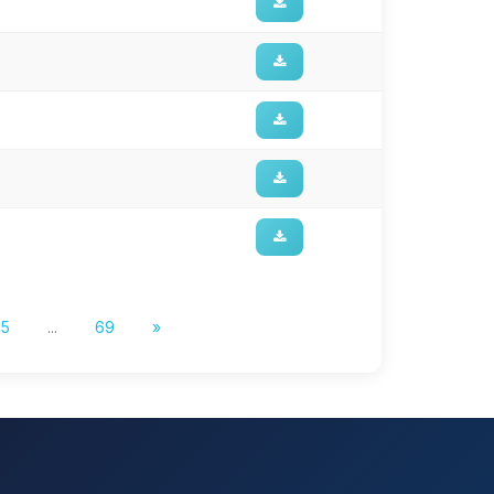
5
...
69
»