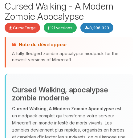
Cursed Walking - A Modern
Zombie Apocalypse
CurseForge
21 versions
8,296,323
Note du développeur :
A fully fledged zombie apocalypse modpack for the
newest versions of Minecraft.
Youpi, enfin quelqu’un pour me
parler ! Moi c’est Choupy, ton petit
Cursed Walking, apocalypse
assistant BoxToPlay. Dis-moi ce dont
tu as besoin et je vais remuer mes
zombie moderne
petits circuits pour t’aider.
Cursed Walking, A Modern Zombie Apocalypse
est
08/08/2026 à 06:50
un modpack complet qui transforme votre serveur
Minecraft en monde infesté de morts vivants. Les
zombies deviennent plus rapides, organisés en hordes
et capables d’infecter les survivants, ce qui impose une