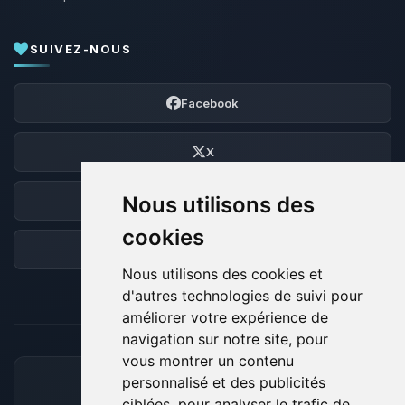
SUIVEZ-NOUS
Facebook
X
Nous utilisons des
Discord
cookies
Forum
Nous utilisons des cookies et
d'autres technologies de suivi pour
améliorer votre expérience de
navigation sur notre site, pour
vous montrer un contenu
personnalisé et des publicités
MOYENS DE PAIEMENT ACCEPTÉS
ciblées, pour analyser le trafic de