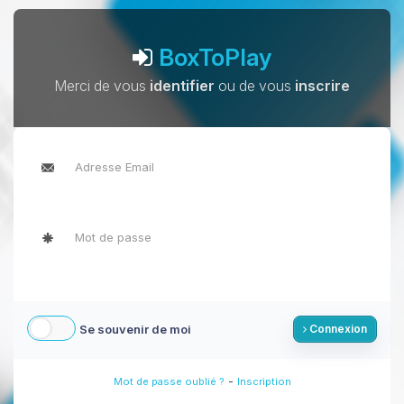
BoxToPlay
Merci de vous
identifier
ou de vous
inscrire
Se souvenir de moi
Connexion
-
Mot de passe oublié ?
Inscription