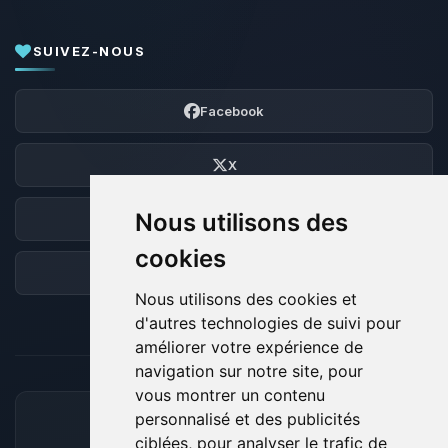
SUIVEZ-NOUS
Facebook
X
Nous utilisons des
Discord
cookies
Forum
Nous utilisons des cookies et
d'autres technologies de suivi pour
améliorer votre expérience de
navigation sur notre site, pour
vous montrer un contenu
personnalisé et des publicités
MOYENS DE PAIEMENT ACCEPTÉS
ciblées, pour analyser le trafic de