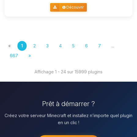
Découvrir
«
1
2
3
4
5
6
7
...
667
»
Affichage 1 - 24 sur 15999 plugins
Prêt à démarrer ?
Créez votre serveur Minecraft et installez n’importe quel plugin
en un clic !