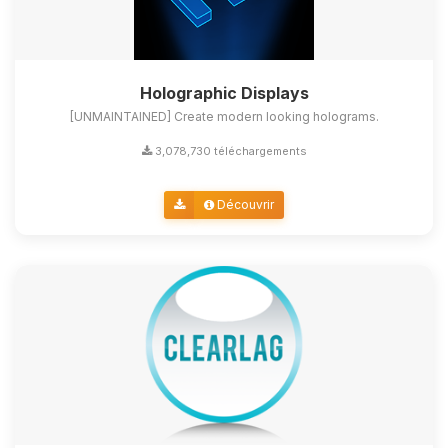
Holographic Displays
[UNMAINTAINED] Create modern looking holograms.
3,078,730 téléchargements
Découvrir