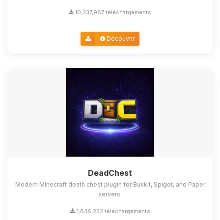
10,237,987 téléchargements
Découvrir
DeadChest
Modern Minecraft death chest plugin for Bukkit, Spigot, and Paper
servers.
1,836,232 téléchargements