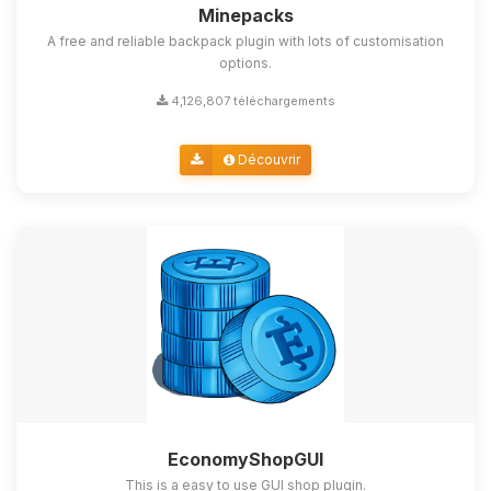
Minepacks
A free and reliable backpack plugin with lots of customisation
options.
4,126,807 téléchargements
Découvrir
EconomyShopGUI
This is a easy to use GUI shop plugin.