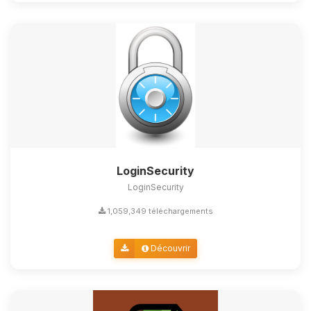
LoginSecurity
LoginSecurity
1,059,349 téléchargements
Découvrir