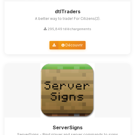
dtlTraders
A better way to trade! For Citizens(2).
295,849 téléchargements
Découvrir
ServerSigns
ServerSigns - Bind player and server commands to signs