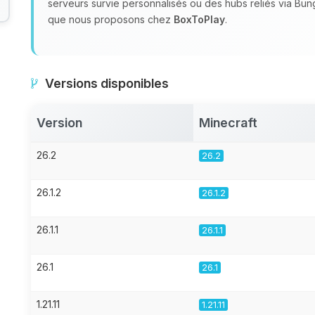
serveurs survie personnalisés ou des hubs reliés via Bu
que nous proposons chez
BoxToPlay
.
Versions disponibles
Version
Minecraft
26.2
26.2
26.1.2
26.1.2
26.1.1
26.1.1
26.1
26.1
1.21.11
1.21.11