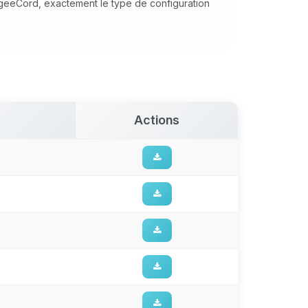
ngeeCord, exactement le type de configuration
Actions