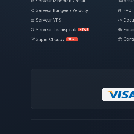
Serveur Minecraft Gratuit
Actua
Serveur Bungee / Velocity
FAQ
Serveur VPS
Docu
Serveur Teamspeak
Foru
NEW !
Conta
Super Choupy
NEW !