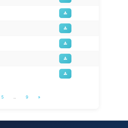
5
...
9
»