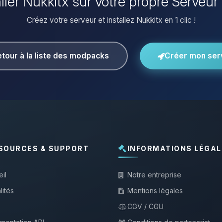
aller Nukkitx sur votre propre Serveur
Créez votre serveur et installez Nukkitx en 1 clic !
tour à la liste des modpacks
Créer mon ser
SOURCES & SUPPORT
INFORMATIONS LÉGAL
il
Notre entreprise
lités
Mentions légales
CGV / CGU