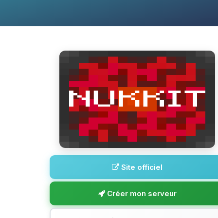
Site officiel
Créer mon serveur