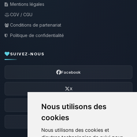
Mentions légales
CGV / CGU
Conditions de partenariat
Politique de confidentialité
SUIVEZ-NOUS
Facebook
X
Nous utilisons des
Discord
cookies
Forum
Nous utilisons des cookies et