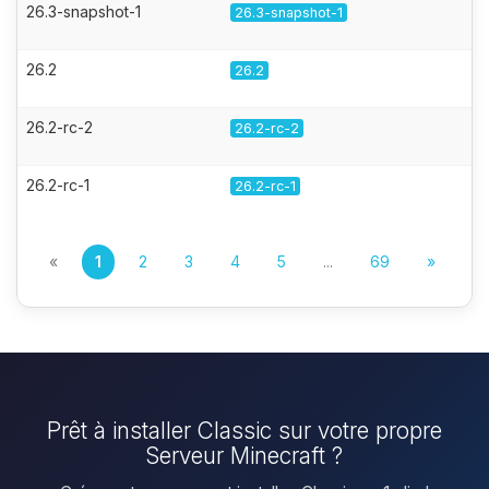
26.3-snapshot-1
26.3-snapshot-1
26.2
26.2
26.2-rc-2
26.2-rc-2
26.2-rc-1
26.2-rc-1
«
1
2
3
4
5
...
69
»
Prêt à installer Classic sur votre propre
Serveur Minecraft ?