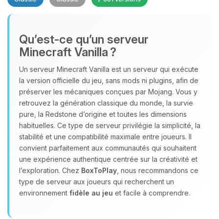
Qu’est‑ce qu’un serveur
Minecraft Vanilla ?
Un serveur Minecraft Vanilla est un serveur qui exécute
Youpi, enfin quelqu’un pour me
la version officielle du jeu, sans mods ni plugins, afin de
parler ! Moi c’est Choupy, ton petit
préserver les mécaniques conçues par Mojang. Vous y
assistant BoxToPlay. Dis-moi ce dont
retrouvez la génération classique du monde, la survie
tu as besoin et je vais remuer mes
pure, la Redstone d’origine et toutes les dimensions
petits circuits pour t’aider.
habituelles. Ce type de serveur privilégie la simplicité, la
stabilité et une compatibilité maximale entre joueurs. Il
08/08/2026 à 07:43
convient parfaitement aux communautés qui souhaitent
une expérience authentique centrée sur la créativité et
l’exploration. Chez
BoxToPlay
, nous recommandons ce
type de serveur aux joueurs qui recherchent un
environnement
fidèle au jeu
et facile à comprendre.