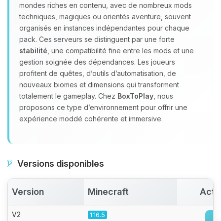
Youpi, enfin quelqu’un pour me
mondes riches en contenu, avec de nombreux mods
parler ! Moi c’est Choupy, ton petit
techniques, magiques ou orientés aventure, souvent
assistant BoxToPlay. Dis-moi ce dont
organisés en instances indépendantes pour chaque
tu as besoin et je vais remuer mes
pack. Ces serveurs se distinguent par une forte
petits circuits pour t’aider.
stabilité
, une compatibilité fine entre les mods et une
08/08/2026 à 02:56
gestion soignée des dépendances. Les joueurs
profitent de quêtes, d’outils d’automatisation, de
nouveaux biomes et dimensions qui transforment
totalement le gameplay. Chez
BoxToPlay
, nous
proposons ce type d’environnement pour offrir une
expérience moddé cohérente et immersive.
Versions disponibles
Version
Minecraft
Acti
V2
1.16.5