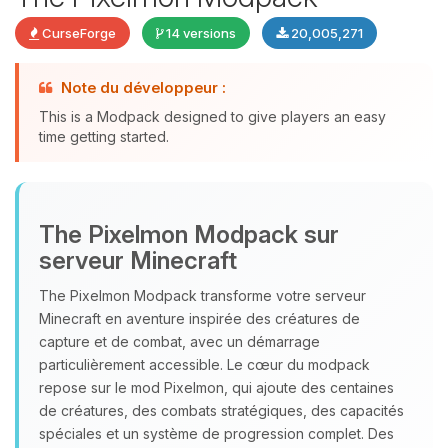
CurseForge
14 versions
20,005,271
Note du développeur :
This is a Modpack designed to give players an easy
time getting started.
Youpi, enfin quelqu’un pour me
The Pixelmon Modpack sur
parler ! Moi c’est Choupy, ton petit
serveur Minecraft
assistant BoxToPlay. Dis-moi ce dont
tu as besoin et je vais remuer mes
The Pixelmon Modpack transforme votre serveur
petits circuits pour t’aider.
Minecraft en aventure inspirée des créatures de
capture et de combat, avec un démarrage
06/08/2026 à 11:08
particulièrement accessible. Le cœur du modpack
repose sur le mod Pixelmon, qui ajoute des centaines
de créatures, des combats stratégiques, des capacités
spéciales et un système de progression complet. Des