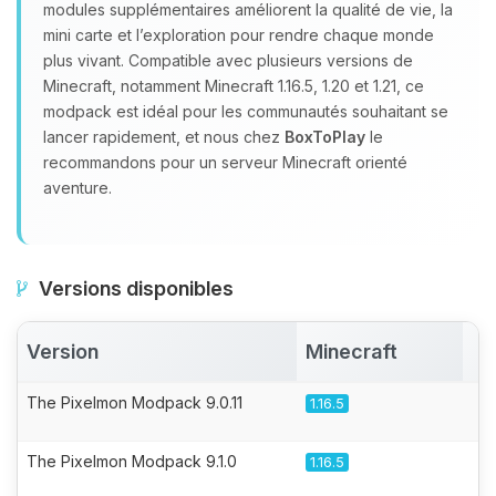
modules supplémentaires améliorent la qualité de vie, la
mini carte et l’exploration pour rendre chaque monde
plus vivant. Compatible avec plusieurs versions de
Minecraft, notamment Minecraft 1.16.5, 1.20 et 1.21, ce
modpack est idéal pour les communautés souhaitant se
lancer rapidement, et nous chez
BoxToPlay
le
recommandons pour un serveur Minecraft orienté
aventure.
Versions disponibles
Version
Minecraft
A
The Pixelmon Modpack 9.0.11
1.16.5
The Pixelmon Modpack 9.1.0
1.16.5