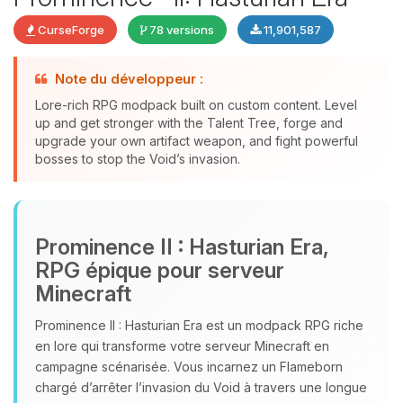
CurseForge
78 versions
11,901,587
Note du développeur :
Lore-rich RPG modpack built on custom content. Level
up and get stronger with the Talent Tree, forge and
upgrade your own artifact weapon, and fight powerful
bosses to stop the Void’s invasion.
Youpi, enfin quelqu’un pour me
parler ! Moi c’est Choupy, ton petit
Prominence II : Hasturian Era,
assistant BoxToPlay. Dis-moi ce dont
RPG épique pour serveur
tu as besoin et je vais remuer mes
Minecraft
petits circuits pour t’aider.
07/08/2026 à 17:39
Prominence II : Hasturian Era est un modpack RPG riche
en lore qui transforme votre serveur Minecraft en
campagne scénarisée. Vous incarnez un Flameborn
chargé d’arrêter l’invasion du Void à travers une longue