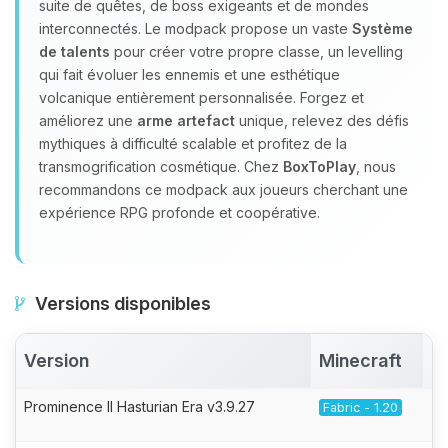
suite de quêtes, de boss exigeants et de mondes
interconnectés. Le modpack propose un vaste
Système
de talents
pour créer votre propre classe, un levelling
qui fait évoluer les ennemis et une esthétique
volcanique entièrement personnalisée. Forgez et
améliorez une
arme artefact
unique, relevez des défis
mythiques à difficulté scalable et profitez de la
transmogrification cosmétique. Chez
BoxToPlay
, nous
recommandons ce modpack aux joueurs cherchant une
expérience RPG profonde et coopérative.
Versions disponibles
Version
Minecraft
A
Prominence II Hasturian Era v3.9.27
Fabric - 1.20