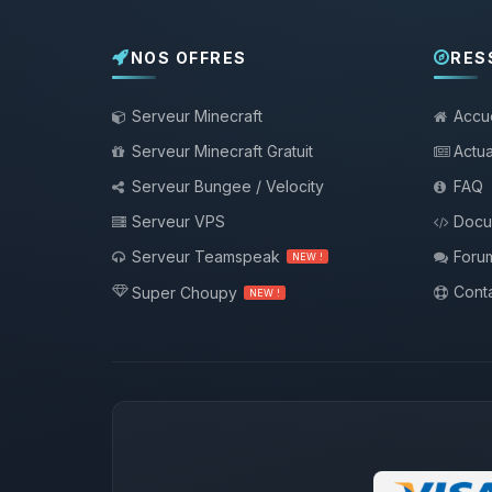
NOS OFFRES
RES
Serveur Minecraft
Accue
Serveur Minecraft Gratuit
Actua
Serveur Bungee / Velocity
FAQ
Serveur VPS
Docu
Serveur Teamspeak
Foru
NEW !
Conta
Super Choupy
NEW !