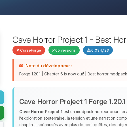
Cave Horror Project 1 - Best Ho
CurseForge
65 versions
6,034,123
Note du développeur :
Forge 1.20.1 | Chapter 6 is now out! | Best horror modpa
Cave Horror Project 1 Forge 1.20.1
Cave Horror Project 1
est un modpack horreur pour serve
l’exploration souterraine, la tension et une narration com
chapitres scénarisés avec plus de cent quêtes, des object