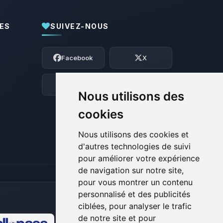
ES
SUIVEZ-NOUS
Youpi, enfin quelqu’un pour me parler !
Moi c’est Choupy, ton petit assistant
Facebook
X
BoxToPlay. Dis-moi ce dont tu as besoin
et je vais remuer mes petits circuits
pour t’aider.
Discord
Forum
Nous utilisons des
08/08/2026 à 01:21
cookies
Nous utilisons des cookies et
d'autres technologies de suivi
pour améliorer votre expérience
de navigation sur notre site,
pour vous montrer un contenu
personnalisé et des publicités
ciblées, pour analyser le trafic
de notre site et pour