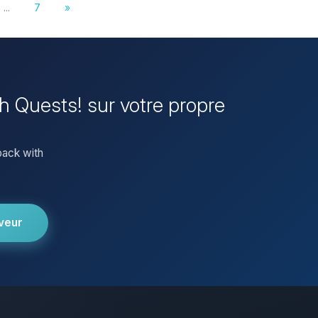
...
7
»
th Quests! sur votre propre
pack with
veur