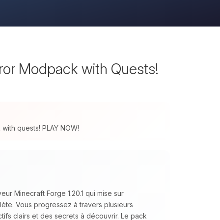
rror Modpack with Quests!
ck with quests! PLAY NOW!
ur Minecraft Forge 1.20.1 qui mise sur
plète. Vous progressez à travers plusieurs
ifs clairs et des secrets à découvrir. Le pack