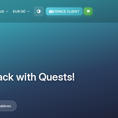
IS
EUR (€)
ESPACE CLIENT
ack with Quests!
alières