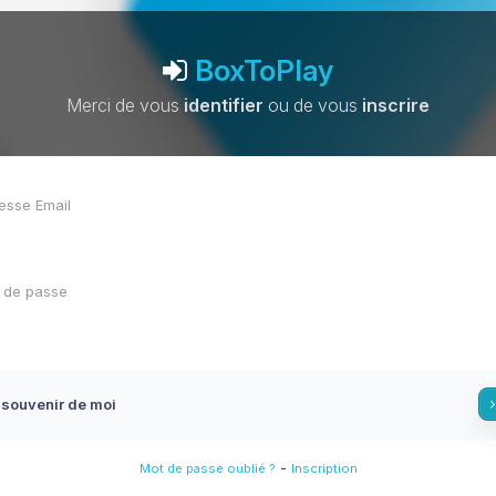
BoxToPlay
Merci de vous
identifier
ou de vous
inscrire
 souvenir de moi
-
Mot de passe oublié ?
Inscription