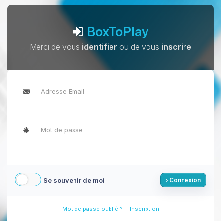
BoxToPlay
Merci de vous
identifier
ou de vous
inscrire
Se souvenir de moi
Connexion
-
Mot de passe oublié ?
Inscription