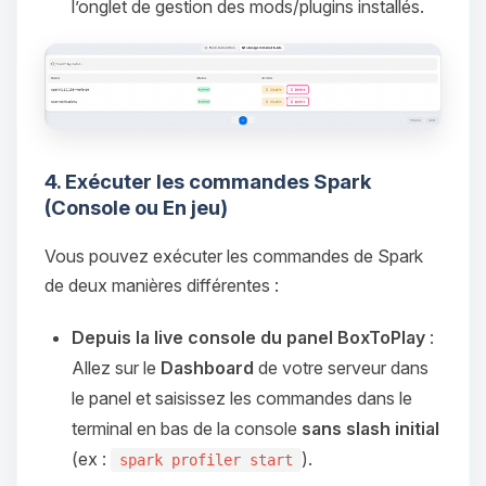
parler ! Moi c’est Choupy, ton petit
l’onglet de gestion des mods/plugins installés.
assistant BoxToPlay. Dis-moi ce dont
tu as besoin et je vais remuer mes
petits circuits pour t’aider.
07/08/2026 à 04:20
4. Exécuter les commandes Spark
(Console ou En jeu)
Vous pouvez exécuter les commandes de Spark
de deux manières différentes :
Depuis la live console du panel BoxToPlay
:
Allez sur le
Dashboard
de votre serveur dans
le panel et saisissez les commandes dans le
terminal en bas de la console
sans slash initial
(ex :
).
spark profiler start