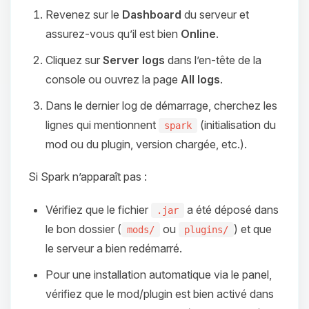
Revenez sur le
Dashboard
du serveur et
assurez‑vous qu’il est bien
Online
.
Cliquez sur
Server logs
dans l’en‑tête de la
console ou ouvrez la page
All logs
.
Dans le dernier log de démarrage, cherchez les
lignes qui mentionnent
(initialisation du
spark
mod ou du plugin, version chargée, etc.).
Si Spark n’apparaît pas :
Vérifiez que le fichier
a été déposé dans
.jar
le bon dossier (
ou
) et que
mods/
plugins/
le serveur a bien redémarré.
Pour une installation automatique via le panel,
vérifiez que le mod/plugin est bien activé dans
Youpi, enfin quelqu’un pour me