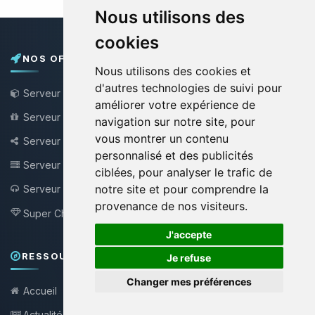
Nous utilisons des
cookies
NOS OFFRES
Nous utilisons des cookies et
d'autres technologies de suivi pour
Serveur Minecraft
améliorer votre expérience de
Serveur Minecraft Gratuit
navigation sur notre site, pour
vous montrer un contenu
Serveur Bungee / Velocity
personnalisé et des publicités
Serveur VPS
ciblées, pour analyser le trafic de
notre site et pour comprendre la
Serveur Teamspeak
NEW !
provenance de nos visiteurs.
Super Choupy
NEW !
🍪
J'accepte
RESSOURCES & SUPPORT
Je refuse
Changer mes préférences
Accueil
Actualités