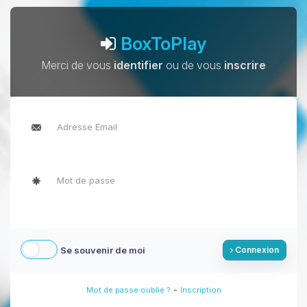
BoxToPlay
Merci de vous
identifier
ou de vous
inscrire
Se souvenir de moi
Connexion
-
Mot de passe oublié ?
Inscription