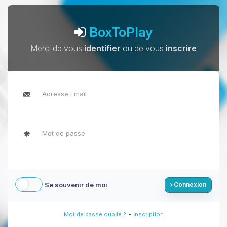
BoxToPlay
Merci de vous
identifier
ou de vous
inscrire
Se souvenir de moi
Connexion
-
Mot de passe oublié ?
Inscription