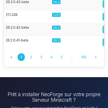
26.2.0.43-beta
26.2
21.1.248
1.21.1
26.2.0.42-beta
26.2
26.2.0.41-beta
26.2
«
1
2
3
4
5
...
165
»
Prêt à installer NeoForge sur votre propre
Serveur Minecraft ?