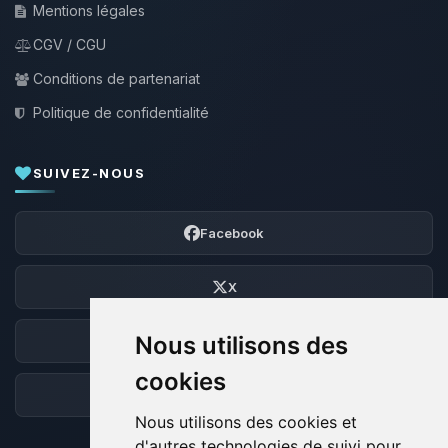
Mentions légales
CGV / CGU
Conditions de partenariat
Politique de confidentialité
SUIVEZ-NOUS
Facebook
X
Nous utilisons des
Discord
cookies
Forum
Nous utilisons des cookies et
d'autres technologies de suivi pour