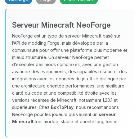
Serveur Minecraft NeoForge
NeoForge est un type de serveur Minecraft basé sur
l’API de modding Forge, mais développé par la
communauté pour offrir une plateforme plus moderne et
Youpi, enfin quelqu’un pour me
mieux structurée. Un serveur NeoForge permet
parler ! Moi c’est Choupy, ton petit
assistant BoxToPlay. Dis-moi ce dont
d’exécuter des mods complexes, avec une gestion
tu as besoin et je vais remuer mes
avancée des événements, des capacités réseau et des
petits circuits pour t’aider.
intégrations avec les données du jeu. Il se distingue par
une architecture orientée performances, une meilleure
07/08/2026 à 11:48
clarté du code et une compatibilité étroite avec les
versions récentes de Minecraft, notamment 1.20.1 et
supérieures. Chez
BoxToPlay
, nous recommandons
NeoForge pour les joueurs qui veulent un
serveur
Minecraft
très moddé, stable et orienté long terme.