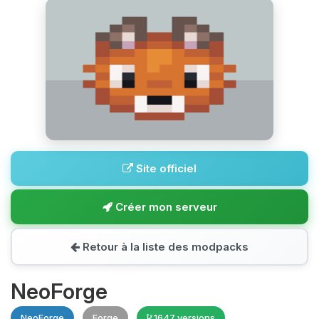
Site officiel
Créer mon serveur
Retour à la liste des modpacks
NeoForge
NeoForge
Forge
1647 versions