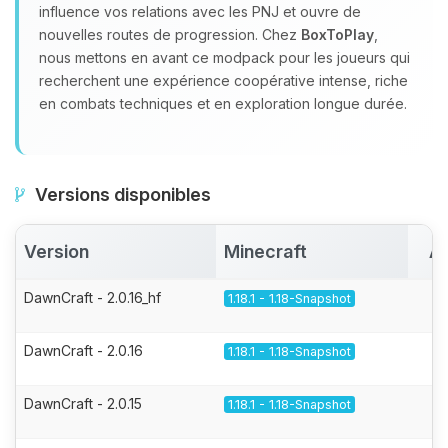
influence vos relations avec les PNJ et ouvre de
nouvelles routes de progression. Chez
BoxToPlay
,
nous mettons en avant ce modpack pour les joueurs qui
recherchent une expérience coopérative intense, riche
en combats techniques et en exploration longue durée.
Versions disponibles
Version
Minecraft
Ac
DawnCraft - 2.0.16_hf
1.18.1 - 1.18-Snapshot
DawnCraft - 2.0.16
1.18.1 - 1.18-Snapshot
DawnCraft - 2.0.15
1.18.1 - 1.18-Snapshot