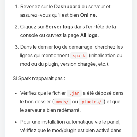
Revenez sur le
Dashboard
du serveur et
assurez‑vous qu’il est bien
Online
.
Cliquez sur
Server logs
dans l’en‑tête de la
console ou ouvrez la page
All logs
.
Dans le dernier log de démarrage, cherchez les
lignes qui mentionnent
(initialisation du
spark
mod ou du plugin, version chargée, etc.).
Si Spark n’apparaît pas :
Vérifiez que le fichier
a été déposé dans
.jar
le bon dossier (
ou
) et que
mods/
plugins/
le serveur a bien redémarré.
Pour une installation automatique via le panel,
vérifiez que le mod/plugin est bien activé dans
Youpi, enfin quelqu’un pour me