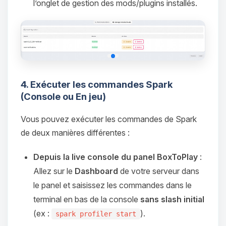
parler ! Moi c’est Choupy, ton petit
l’onglet de gestion des mods/plugins installés.
assistant BoxToPlay. Dis-moi ce dont
tu as besoin et je vais remuer mes
petits circuits pour t’aider.
06/08/2026 à 13:24
4. Exécuter les commandes Spark
(Console ou En jeu)
Vous pouvez exécuter les commandes de Spark
de deux manières différentes :
Depuis la live console du panel BoxToPlay
:
Allez sur le
Dashboard
de votre serveur dans
le panel et saisissez les commandes dans le
terminal en bas de la console
sans slash initial
(ex :
).
spark profiler start