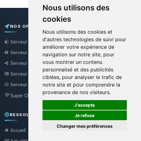
Nous utilisons des
cookies
NOS OFFRES
Nous utilisons des cookies et
d'autres technologies de suivi pour
Serveur Minecraft
améliorer votre expérience de
Serveur Minecraft Gratuit
navigation sur notre site, pour
vous montrer un contenu
Serveur Bungee / Velocity
personnalisé et des publicités
Serveur VPS
ciblées, pour analyser le trafic de
notre site et pour comprendre la
Serveur Teamspeak
NEW !
provenance de nos visiteurs.
Super Choupy
NEW !
🍪
J'accepte
RESSOURCES & SUPPORT
Je refuse
Changer mes préférences
Accueil
Actualités