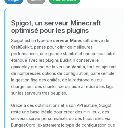
Spigot, un serveur Minecraft
optimisé pour les plugins
Spigot est un type de
serveur Minecraft
dérivé de
CraftBukkit, pensé pour offrir de meilleures
Youpi, enfin quelqu’un pour me
performances, une grande stabilité et une compatibilité
parler ! Moi c’est Choupy, ton petit
étendue avec les plugins Bukkit. Il conserve le
assistant BoxToPlay. Dis-moi ce dont
gameplay proche de la version
Vanilla
, tout en ajoutant
tu as besoin et je vais remuer mes
de nombreuses options de configuration, par exemple
petits circuits pour t’aider.
la gestion fine des entités, de la redstone ou du
09/08/2026 à 15:54
chargement des chunks, ce qui aide à réduire les lags
sur les serveurs très peuplés.
Grâce à ces optimisations et à son API mature, Spigot
reste une base idéale pour créer des mini jeux, des
serveurs survie personnalisés ou des hubs reliés via
BungeeCord, exactement le type de configuration que