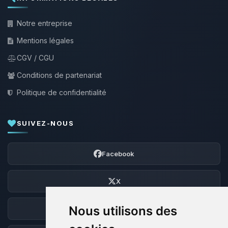
Notre entreprise
Mentions légales
CGV / CGU
Conditions de partenariat
Politique de confidentialité
SUIVEZ-NOUS
Facebook
X
Nous utilisons des
Discord