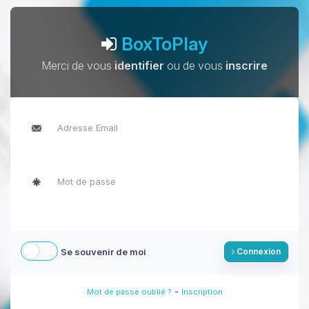
BoxToPlay
Merci de vous
identifier
ou de vous
inscrire
Se souvenir de moi
Connexion
-
Mot de passe oublié ?
Inscription