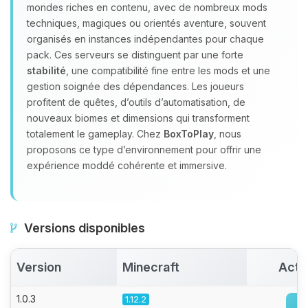
Youpi, enfin quelqu’un pour me
mondes riches en contenu, avec de nombreux mods
parler ! Moi c’est Choupy, ton petit
techniques, magiques ou orientés aventure, souvent
assistant BoxToPlay. Dis-moi ce dont
organisés en instances indépendantes pour chaque
tu as besoin et je vais remuer mes
pack. Ces serveurs se distinguent par une forte
petits circuits pour t’aider.
stabilité
, une compatibilité fine entre les mods et une
06/08/2026 à 10:58
gestion soignée des dépendances. Les joueurs
profitent de quêtes, d’outils d’automatisation, de
nouveaux biomes et dimensions qui transforment
totalement le gameplay. Chez
BoxToPlay
, nous
proposons ce type d’environnement pour offrir une
expérience moddé cohérente et immersive.
Versions disponibles
Version
Minecraft
Acti
1.0.3
1.12.2