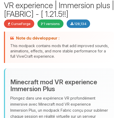
VR experience | Immersion plus |
[FABRIC] - [ 1.21.5!!]
CurseForge
1 versions
128,134
Youpi, enfin quelqu’un pour me
parler ! Moi c’est Choupy, ton petit
Note du développeur :
assistant BoxToPlay. Dis-moi ce dont
tu as besoin et je vais remuer mes
This modpack contains mods that add improved sounds,
petits circuits pour t’aider.
animations, effects, and more stable performance for a
full ViveCraft experience.
08/08/2026 à 16:13
Minecraft mod VR experience
Immersion Plus
Plongez dans une expérience VR profondément
immersive avec Minecraft mod VR experience
Immersion Plus, un modpack Fabric conçu pour sublimer
chaque session en réalité virtuelle sur un serveur