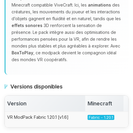
Minecraft compatible ViveCraft. Ici, les
animations
des
créatures, les mouvements du joueur et les interactions
d’objets gagnent en fluidité et en naturel, tandis que les
effets sonores
3D renforcent la sensation de
présence. Le pack intègre aussi des optimisations de
performances pensées pour la VR, afin de rendre les
mondes plus stables et plus agréables à explorer. Avec
BoxToPlay
, ce modpack devient le compagnon idéal
des mondes VR coopératifs.
Versions disponibles
Version
Minecraft
A
VR ModPack Fabric 1.20.1 [v1.6]
Fabric - 1.20.1