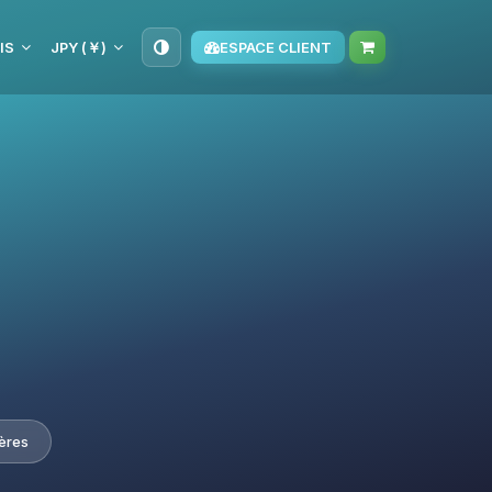
IS
JPY (￥)
ESPACE CLIENT
ières