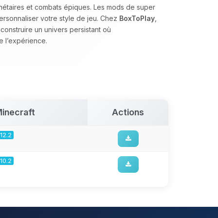
anétaires et combats épiques. Les mods de super
ersonnaliser votre style de jeu. Chez
BoxToPlay
,
nstruire un univers persistant où
e l’expérience.
inecraft
Actions
.12.2
.10.2