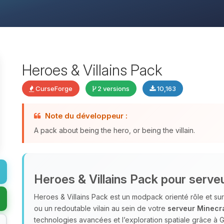
Heroes & Villains Pack
CurseForge
2 versions
10,163
Note du développeur :
A pack about being the hero, or being the villain.
Heroes & Villains Pack pour serve
Heroes & Villains Pack est un modpack orienté rôle et sur
ou un redoutable vilain au sein de votre
serveur Minecra
technologies avancées et l’exploration spatiale grâce à G