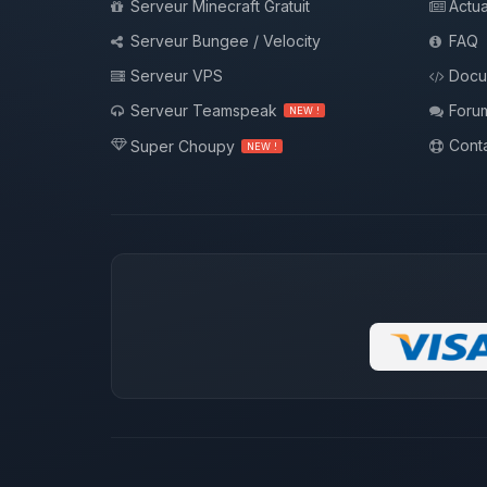
Serveur Minecraft Gratuit
Actua
Serveur Bungee / Velocity
FAQ
Serveur VPS
Docu
Serveur Teamspeak
Foru
NEW !
Conta
Super Choupy
NEW !