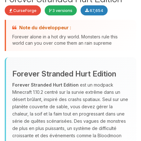
CurseForge
3 versions
67,654
Note du développeur :
Youpi, enfin quelqu’un pour me
Forever alone in a hot dry world. Monsters rule this
parler ! Moi c’est Choupy, ton petit
world can you over come them an rain supreme
assistant BoxToPlay. Dis-moi ce dont
tu as besoin et je vais remuer mes
petits circuits pour t’aider.
06/08/2026 à 15:59
Forever Stranded Hurt Edition
Forever Stranded Hurt Edition
est un modpack
Minecraft 1.10.2 centré sur la survie extrême dans un
désert brûlant, inspiré des crashs spatiaux. Seul sur une
planète couverte de sable, vous devez gérer la
chaleur, la soif et la faim tout en progressant dans une
série de quêtes scénarisées. Des vagues de monstres
de plus en plus puissants, un système de difficulté
croissante et des événements comme la Bloodmoon