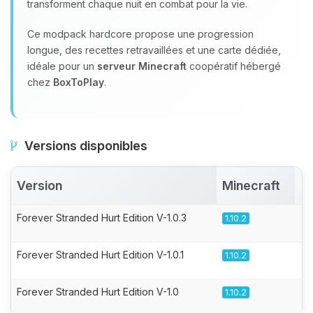
transforment chaque nuit en combat pour la vie.
Ce modpack hardcore propose une progression
longue, des recettes retravaillées et une carte dédiée,
idéale pour un
serveur Minecraft
coopératif hébergé
chez
BoxToPlay
.
Versions disponibles
Version
Minecraft
A
Forever Stranded Hurt Edition V-1.0.3
1.10.2
Forever Stranded Hurt Edition V-1.0.1
1.10.2
Forever Stranded Hurt Edition V-1.0
1.10.2