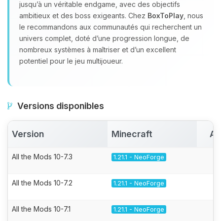
jusqu’à un véritable endgame, avec des objectifs
ambitieux et des boss exigeants. Chez
BoxToPlay
, nous
le recommandons aux communautés qui recherchent un
univers complet, doté d’une progression longue, de
nombreux systèmes à maîtriser et d’un excellent
potentiel pour le jeu multijoueur.
Versions disponibles
Version
Minecraft
Ac
All the Mods 10-7.3
1.21.1 - NeoForge
All the Mods 10-7.2
1.21.1 - NeoForge
All the Mods 10-7.1
1.21.1 - NeoForge