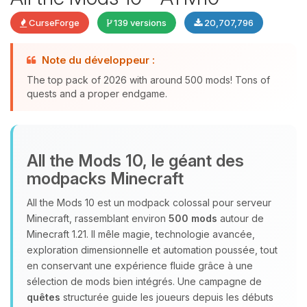
CurseForge
139 versions
20,707,796
Note du développeur :
The top pack of 2026 with around 500 mods! Tons of
quests and a proper endgame.
Youpi, enfin quelqu’un pour me
All the Mods 10, le géant des
parler ! Moi c’est Choupy, ton petit
modpacks Minecraft
assistant BoxToPlay. Dis-moi ce dont
tu as besoin et je vais remuer mes
All the Mods 10 est un modpack colossal pour serveur
petits circuits pour t’aider.
Minecraft, rassemblant environ
500 mods
autour de
08/08/2026 à 00:45
Minecraft 1.21. Il mêle magie, technologie avancée,
exploration dimensionnelle et automation poussée, tout
en conservant une expérience fluide grâce à une
sélection de mods bien intégrés. Une campagne de
quêtes
structurée guide les joueurs depuis les débuts