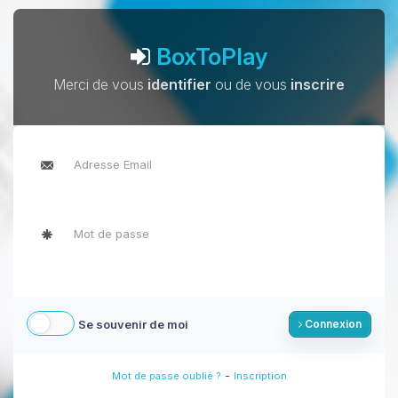
BoxToPlay
Merci de vous
identifier
ou de vous
inscrire
Se souvenir de moi
Connexion
-
Mot de passe oublié ?
Inscription