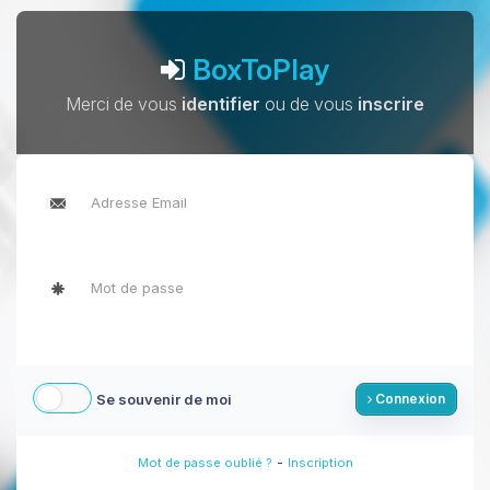
BoxToPlay
Merci de vous
identifier
ou de vous
inscrire
Se souvenir de moi
Connexion
-
Mot de passe oublié ?
Inscription