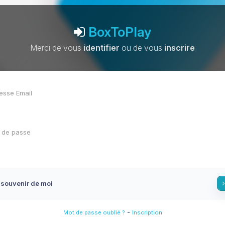
BoxToPlay
Merci de vous
identifier
ou de vous
inscrire
 souvenir de moi
-
Mot de passe oublié ?
Inscription