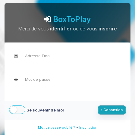
BoxToPlay
Merci de vous
identifier
ou de vous
inscrire
Se souvenir de moi
Connexion
-
Mot de passe oublié ?
Inscription