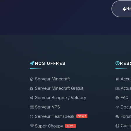
Re
NOS OFFRES
RES
Serveur Minecraft
Accue
Serveur Minecraft Gratuit
Actua
Serveur Bungee / Velocity
FAQ
Serveur VPS
Docu
Serveur Teamspeak
Foru
NEW !
Conta
Super Choupy
NEW !