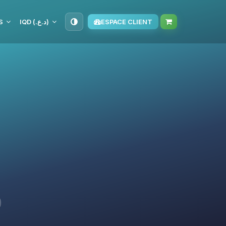
S
IQD (د.ع.‏)
ESPACE CLIENT