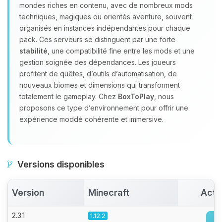
Youpi, enfin quelqu’un pour me
mondes riches en contenu, avec de nombreux mods
parler ! Moi c’est Choupy, ton petit
techniques, magiques ou orientés aventure, souvent
assistant BoxToPlay. Dis-moi ce dont
organisés en instances indépendantes pour chaque
tu as besoin et je vais remuer mes
pack. Ces serveurs se distinguent par une forte
petits circuits pour t’aider.
stabilité
, une compatibilité fine entre les mods et une
08/08/2026 à 13:21
gestion soignée des dépendances. Les joueurs
profitent de quêtes, d’outils d’automatisation, de
nouveaux biomes et dimensions qui transforment
totalement le gameplay. Chez
BoxToPlay
, nous
proposons ce type d’environnement pour offrir une
expérience moddé cohérente et immersive.
Versions disponibles
Version
Minecraft
Acti
2.3.1
1.12.2