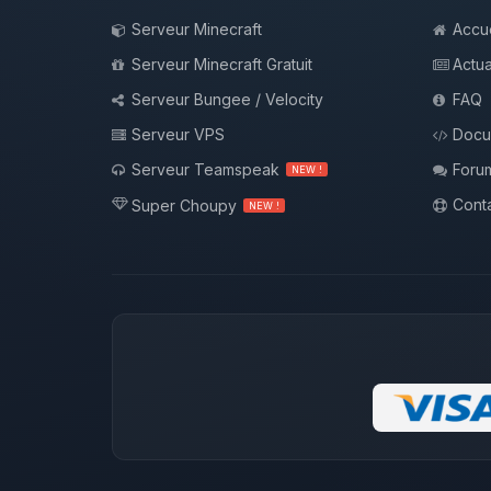
Serveur Minecraft
Accue
Serveur Minecraft Gratuit
Actua
Serveur Bungee / Velocity
FAQ
Serveur VPS
Docu
Serveur Teamspeak
Foru
NEW !
Conta
Super Choupy
NEW !