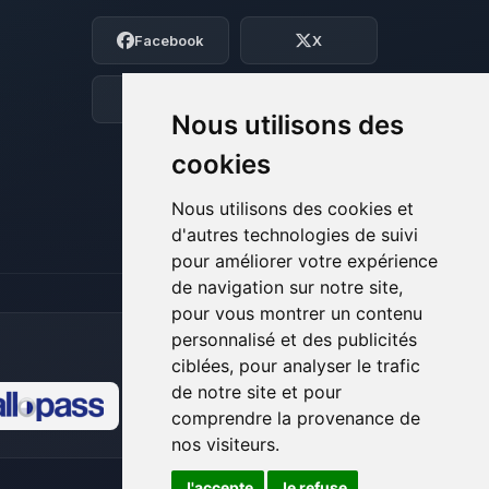
Moi c’est Choupy, ton petit assistant
Facebook
X
BoxToPlay. Dis-moi ce dont tu as besoin
et je vais remuer mes petits circuits
pour t’aider.
Discord
Forum
Nous utilisons des
06/08/2026 à 16:00
cookies
Nous utilisons des cookies et
d'autres technologies de suivi
pour améliorer votre expérience
de navigation sur notre site,
pour vous montrer un contenu
personnalisé et des publicités
ciblées, pour analyser le trafic
de notre site et pour
comprendre la provenance de
🍪
nos visiteurs.
J'accepte
Je refuse