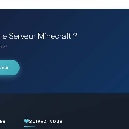
pre Serveur Minecraft ?
ic !
veur
ES
SUIVEZ-NOUS
Youpi, enfin quelqu’un pour me parler !