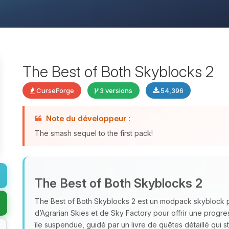
The Best of Both Skyblocks 2
CurseForge
3 versions
54,396
Note du développeur :
The smash sequel to the first pack!
The Best of Both Skyblocks 2
The Best of Both Skyblocks 2 est un modpack skyblock
d’Agrarian Skies et de Sky Factory pour offrir une progr
île suspendue, guidé par un livre de quêtes détaillé qui st