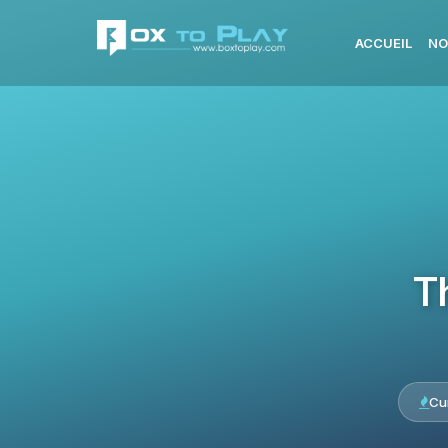
ACCUEIL
NO
T
Cu