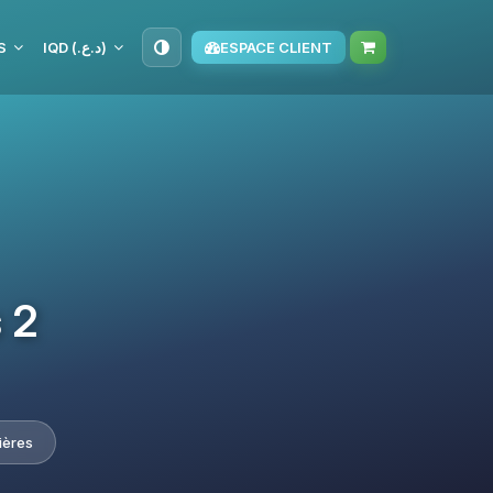
S
IQD (د.ع.‏)
ESPACE CLIENT
 2
ières