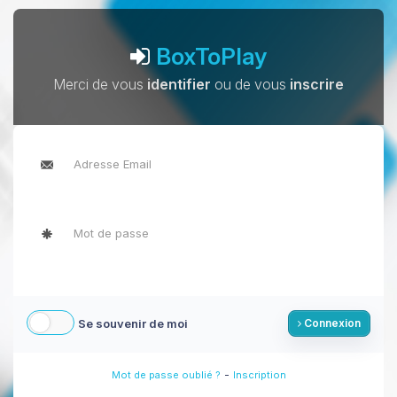
BoxToPlay
Merci de vous
identifier
ou de vous
inscrire
Se souvenir de moi
Connexion
-
Mot de passe oublié ?
Inscription